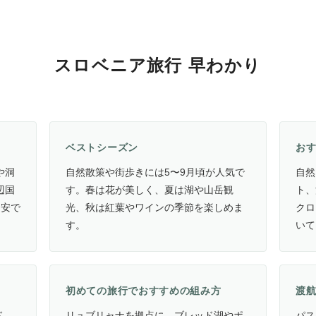
スロベニア旅行 早わかり
ベストシーズン
お
や洞
自然散策や街歩きには5〜9月頃が人気で
自然
辺国
す。春は花が美しく、夏は湖や山岳観
ト、
目安で
光、秋は紅葉やワインの季節を楽しめま
クロ
す。
いて
初めての旅行でおすすめの組み方
渡
ド
リュブリャナを拠点に、ブレッド湖やポ
パス