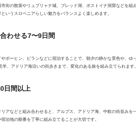
旧市街の散策やリュブリャナ城、ブレッド湖、ポストイナ洞窟などを組み
界というスロベニアらしい魅力をバランスよく楽しめます。
合わせる7〜9日間
ドやボーヒン、ピランなどに宿泊することで、朝夕の静かな景色や、ゆ
窟見学、アドリア海沿いの街歩きまで、変化のある旅を組み立てられます
10日間以上
タリアなどと組み合わせると、アルプス、アドリア海、中欧の街並みを一
や宿泊地の順番を丁寧に組み立てることが大切です。