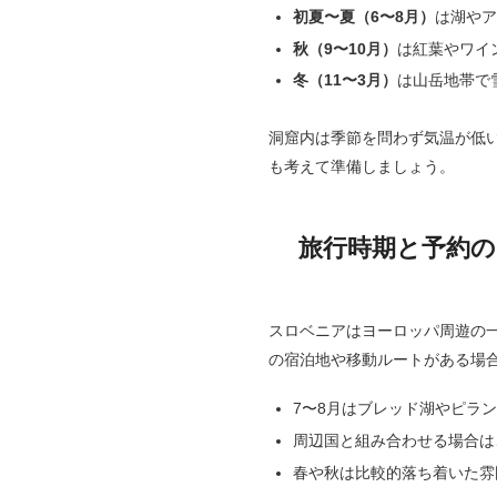
初夏〜夏（6〜8月）
は湖や
秋（9〜10月）
は紅葉やワイ
冬（11〜3月）
は山岳地帯で
洞窟内は季節を問わず気温が低
も考えて準備しましょう。
旅行時期と予約
スロベニアはヨーロッパ周遊の
の宿泊地や移動ルートがある場
7〜8月はブレッド湖やピラ
周辺国と組み合わせる場合は
春や秋は比較的落ち着いた雰