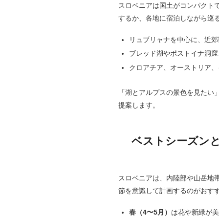
スロベニアは国土がコンパクト
するか、各地に宿泊しながら巡
リュブリャナを中心に、近郊
ブレッド湖やポストイナ洞窟
クロアチア、オーストリア、
「湖とアルプスの景色を見たい
提案します。
ベストシーズン
スロベニアは、内陸部や山岳地
節を意識して計画するのがおす
春（4〜5月）
は花や新緑が