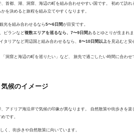
で、首都、湖、洞窟、海辺の町を組み合わせやすい国です。 初めて訪れ
るかを決めると旅程を組み立てやすくなります。
観光を組み合わせるなら
5〜6日間
が目安です。
、ピランなど
複数エリアを巡るなら、7〜9日間
あるとゆとりが生まれ
イタリアなど周辺国と組み合わせるなら、
8〜10日間以上
を見込むと安
」「洞窟と海辺の町を巡りたい」など、 旅先で過ごしたい時間に合わせ
と気候のイメージ
帯、アドリア海沿岸で気候の印象が異なります。 自然散策や街歩きを楽
すめです。
美しく、街歩きや自然散策に向いています。