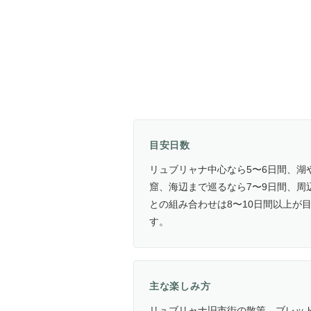
目安日数
リュブリャナ中心なら5〜6日間、湖
窟、海辺まで巡るなら7〜9日間、周
との組み合わせは8〜10日間以上が
す。
主な楽しみ方
リュブリャナ旧市街の散策、ブレッ