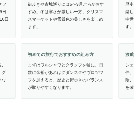
クフ
街歩きや古城巡りには5〜9月ごろがおす
歴史
9日
すめ。冬は寒さが厳しい一方、クリスマ
楽し
10日
スマーケットや雪景色の美しさを楽しめ
中世
ます。
す。
初めての旅行でおすすめの組み方
渡
区、
まずはワルシャワとクラクフを軸に、日
シェ
、グ
数に余裕があればグダンスクやヴロツワ
件、
りな
フを加えると、歴史と街歩きのバランス
険、
が取りやすくなります。
を確