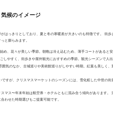
と気候のイメージ
季がはっきりとしており、夏と冬の寒暖差が大きいのも特徴です。 街歩
ぐっと膨らみます。
り始め、花々が美しい季節。朝晩は冷え込むため、薄手コートがあると
過ごしやすく、街歩きや屋外観光におすすめの季節。観光シーズンで人
雰囲気のなか、古城巡りや美術館巡りがしやすい時期。紅葉も美しく、
いですが、クリスマスマーケットのシーズンには、雪化粧した中世の街
リスマス〜年末年始は航空券・ホテルともに混み合う傾向があります。 
に合わせた時期選びもご提案可能です。