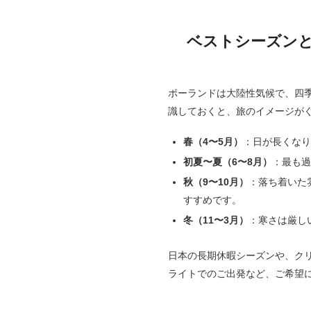
ベストシーズン
ポーランドは大陸性気候で、四
識しておくと、旅のイメージが
春（4〜5月）
：日が長くな
初夏〜夏（6〜8月）
：最も
秋（9〜10月）
：落ち着いた
すすめです。
冬（11〜3月）
：寒さは厳し
日本の長期休暇シーズンや、ク
ライトでのご出発など、ご希望