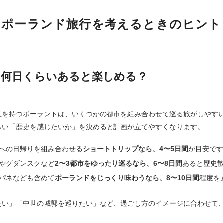
ポーランド旅行を考えるときのヒント
は何日くらいあると楽しめる？
土を持つポーランドは、いくつかの都市を組み合わせて巡る旅がしやすい
らい「歴史を感じたいか」を決めると計画が立てやすくなります。
への日帰りを組み合わせる
ショートトリップなら、4〜5日間
が目安で
やグダンスクなど
2〜3都市をゆったり巡るなら、6〜8日間
あると歴史
パネなども含めて
ポーランドをじっくり味わうなら、8〜10日間
程度を
たい」「中世の城郭を巡りたい」など、過ごし方のイメージに合わせて