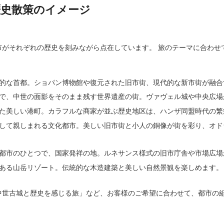
歴史散策のイメージ
市がそれぞれの歴史を刻みながら点在しています。 旅のテーマに合わせ
的な首都。ショパン博物館や復元された旧市街、現代的な新市街が融合
で、中世の面影をそのまま残す世界遺産の街。ヴァヴェル城や中央広場
た美しい港町。カラフルな商家が並ぶ歴史地区は、ハンザ同盟時代の繁
して親しまれる文化都市。美しい旧市街と小人の銅像が街を彩り、オド
都市のひとつで、国家発祥の地。ルネサンス様式の旧市庁舎や市場広場
ある山岳リゾート。伝統的な木造建築と美しい自然景観を楽しめます。
中世古城と歴史を感じる旅」など、お客様のご希望に合わせて、都市の