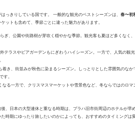
がはっきりしている国です。 一般的な観光のベストシーズンは、
春〜初
ーケットも含めて、季節ごとに違った魅力があります。
わらぎ、公園や街路樹が芽吹く穏やかな季節。観光客も夏ほど多くなく
屋外テラスやビアガーデンもにぎわうハイシーズン。一方で、人気の観
。
ち着き、街並みが秋色に染まるシーズン。しっとりとした雰囲気のなか
です。
くなる一方で、クリスマスマーケットや雪景色など、冬ならではのロマ
前後、日本の大型連休と重なる時期は、プラハ旧市街周辺のホテルが早め
いた時期にゆったり旅したいのかによっても、おすすめのタイミングは