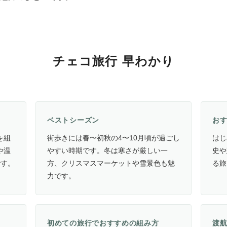
チェコ旅行 早わかり
ベストシーズン
お
を組
街歩きには春〜初秋の4〜10月頃が過ごし
はじ
や温
やすい時期です。冬は寒さが厳しい一
史や
です。
方、クリスマスマーケットや雪景色も魅
る旅
力です。
初めての旅行でおすすめの組み方
渡