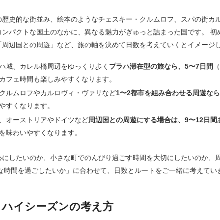
の歴史的な街並み、絵本のようなチェスキー・クルムロフ、スパの街カ
コンパクトな国土のなかに、異なる魅力がぎゅっと詰まった国です。 初
「周辺国との周遊」など、旅の軸を決めて日数を考えていくとイメージ
ハ城、カレル橋周辺をゆっくり歩く
プラハ滞在型の旅なら、5〜7日間
（
カフェ時間も楽しみやすくなります。
クルムロフやカルロヴィ・ヴァリなど
1〜2都市を組み合わせる周遊なら
やすくなります。
、オーストリアやドイツなど
周辺国との周遊にする場合は、9〜12日間
を味わいやすくなります。
心にしたいのか、小さな町でのんびり過ごす時間を大切にしたいのか、
んな時間を過ごしたいか」に合わせて、日数とルートをご一緒に考えてい
とハイシーズンの考え方