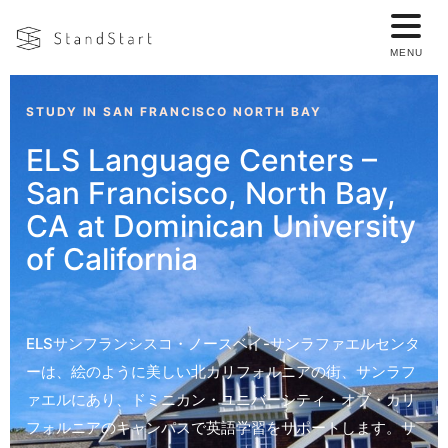
STUDY IN SAN FRANCISCO NORTH BAY
ELS Language Centers –
San Francisco, North Bay,
CA at Dominican University
of California
ELSサンフランシスコ・ノースベイ-サンラファエルセンタ
ーは、絵のように美しい北カリフォルニアの街、サンラフ
ァエルにあり、ドミニカン・ユニバーシティ・オブ・カリ
フォルニアのキャンパスで英語学習をサポートします。サ