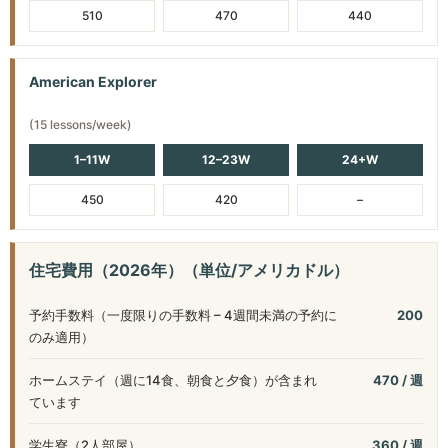
510
470
440
American Explorer
(15 lessons/week)
1–11W
12–23W
24+W
450
420
–
住宅費用（2026年）（単位/アメリカドル）
予約手数料（一度限りの手数料 – 4週間未満の予約に
200
のみ適用）
ホームステイ（週に14食、朝食と夕食）が含まれ
470 / 週
ています
学生寮（2人部屋）
360 / 週