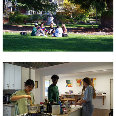
Lesson
Beginner（101/102/103）
セミ・インテンシブ英語クラスでは、アメリカ滞在中に本物
・日常的な場面で基本的なコミュニケーションができる
の文化に触れることができるよう、教室で学んだことを実生
週15レッスン、1レッスン50分、各レベルにつき1セッション
・ゆっくり、はっきりと話しかけられると理解できる
活に応用できるようにデザインされています。文化的な活動
（4週間）、授業は月曜日-金曜日
・いくつかの単語やフレーズを理解できる
を探求し、その中に身を置くことで、英語の応用に関する貴
・簡単な質問や指示に答えられる
重な学びが得られます。社会的環境の中で他の人々と交流す
Levels
Intermediate（104/105/106）
ることで、午前中の体系化されたレッスンと相まって英語学
・事実と意見を伝えることができる
Beginner Levels 101/102/103
習に完璧なバランスをもたらします。
・文化的に適切な方法で議論や主張がすることができる
・日常的な場面で基本的なコミュニケーションができる
・通常の会話速度で、ほとんどの質問や発言を理解できる
・ゆっくり、はっきりと話しかけられると理解できる
Lesson
・ネイティブスピーカーと会話ができる
・いくつかの単語やフレーズを理解できる
・英語で日常生活の買い物、注文、道を尋ねたりすること
週20レッスン、1レッスン50分、各レベルにつき1セッション
・簡単な質問や指示に答えられる
ができる
（4週間）、授業は月曜日-金曜日
Intermediate Levels 104/105/106
※修了時のオプション：TOEFL iBT®完全対策プログラム
・事実と意見を伝えることができる
またはビジネス英語プログラム（一部のセンターで受講可
Levels
・文化的に適切な方法で議論や主張がすることができる
能）に登録する。
・通常の会話速度で、ほとんどの質問や発言を理解できる
Beginner Levels 101/102/103
Advanced（107/108/109）
・ネイティブスピーカーと会話ができる
・日常的な場面で基本的なコミュニケーションができる
・たいていの社会的状況で効果的なコミュニケーションが
・英語で日常生活の買い物、注文、道を尋ねたりすること
・ゆっくり、はっきりと話しかけられると理解できる
できる ・幅広いイディオムを理解できる
ができる