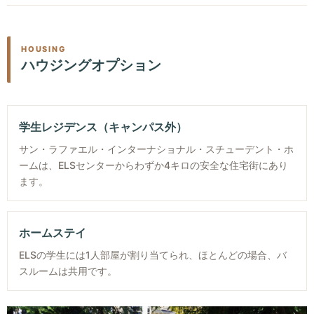
ます。
きます。午前中は英語の授業に出席し、午後は自分の時間を
休暇中の英語学習を目的として、その滞在を最大限に充実さ
持つという計画的なスケジュールで、新しい友人に会った
主要な言語スキル：
聞く・話す・読む・書く・発音・文法
せるためのプログラムです。午後は自由なので、滞在先の名
り、名所を訪れたりなど文化に触れる体験を計画したりする
の全スキルを網羅し、実践的な力を身につけます。
所や観光スポットを探索しながら、友人と一緒に英語のスキ
HOUSING
ことができます。
ハウジングオプション
大学進学に必要なスキル：
クリティカルシンキング、プレ
ルを磨くなど、休暇全体がより楽しくなります。
ゼンテーション、公の場でのスピーチ、ノートの取り方、
カリキュラム (Semi-Intensive English)
アカデミックリサーチなど。
レクリエーション英語プログラムで学ぶ
スキル向上クラス：
アメリカ文化、イディオム、映画、時
英語の熟達度を構築する要素
学生レジデンス（キャンパス外）
午前中の授業が終わると、午後から夕方までの残りの時間
事問題を通して、会話力を強化します。
セミ・インテンシブ英語の午前中のクラスは、英語の熟達度
は、滞在している地域を探索したり、観光したりすることが
サン・ラファエル・インターナショナル・スチューデント・ホ
実践的な学び：
ネイティブスピーカーとの交流やゲスト講
を構築する要素に焦点を当てています。具体的には、文法と
ームは、ELSセンターからわずか4キロの安全な住宅街にあり
できます。
演などを体験。
スピーキングの練習または言語学習、語彙の豊かさ、そして
ます。
言語技術センターでのレッスンです。これらに注力すること
実際のシチュエーションで英語を練習
レッスン
で、英語の実生活での応用に対する理解を得ることができま
す。英語の基礎的な理解だけでなく、これらのスキルを学問
レストランでも観光でも、お店でもただ歩いているだけで
ホームステイ
週30レッスン（1レッスン50分）、各レベルにつき1セッショ
的な環境や社交の場でも快適に、自信を持って使えるように
も、ネイティブスピーカーと実際のシチュエーションで会話
ELSの学生には1人部屋が割り当てられ、ほとんどの場合、バ
ン（4週間）、授業は月曜日から金曜日まで行われます。
することが目標です。
を練習できます。社会的な活動に参加し、出会った人々と交
スルームは共用です。
流することで、人前で話す自信をつけることができます。
レベル構成
文化体験