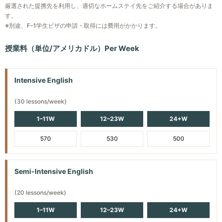
ットがありますが、エアコンがない場合もあります。
厳選された提携先を利用し、適切なホームステイ先をご紹介する場合がありま
09:30 – 10:20 AM：（月～金）文法・スピーキング練習/
・ほとんどの会話に完全に参加できる
設備の整った大きなキッチンで料理をしたり、近くのレスト
ランゲージテクノロジーセンター学習/スキル強化
ELSの学生は、家のリビングエリア、キッチン、洗濯機を利用
す。
ランゲージテクノロジーセンター学習/スキル強化
ランで食事をしたり、フードコートも徒歩圏内にあります。
Masters Levels 110/111/112
※別途、F-1学生ビザの申請・取得には費用がかかります。
することができます。
10:30 – 11:20 AM：（月～金）文法・スピーキング練習/
・英語を容易に話し理解できる
授業料（単位/アメリカドル）Per Week
ランゲージテクノロジーセンター学習/スキル強化
・専門職や大学の要件を満たす十分な読み書きができる
最低受入年齢
16歳
・英語でビジネスができる
11:30 – 12:20 PM：（月～金）文法・スピーキング練習/
※1人部屋、食事は週14食が含まれます。
ランゲージテクノロジーセンター学習/スキル強化
Intensive English
スケジュール例
01:30 – 02:35 PM：（月～木）リーディング/ライティン
グ
(30 lessons/week)
08:30 – 09:20 AM（月～金）：文法・スピーキング練
02:45 – 03:45 PM：（月～木）リーディング/ライティン
1–11W
12–23W
24+W
習/ランゲージテクノロジーセンター/スキル強化
グ
09:30 – 10:20 AM（月～金）：文法・スピーキング練習/
570
530
500
ランゲージテクノロジーセンター/スキル強化
10:30 – 11:20 AM（月～金）：文法・スピーキング練習/
Semi-Intensive English
ランゲージテクノロジーセンター/スキル強化
11:30 – 12:20 PM（月～金）：文法・スピーキング練習/
(20 lessons/week)
ランゲージテクノロジーセンター/スキル強化
1–11W
12–23W
24+W