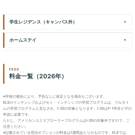
・いくつかの単語やフレーズを理解できる
・ネイティブスピーカーと長時間の会話ができる
※修了時のオプション：TOEFL iBT®完全対策プログラム
・簡単な質問や指示に答えられる
・正確かつ流暢に読み書きを含め英語を使うことができる
またはビジネス英語プログラム（一部のセンターで受講可
Intermediate Levels 104/105/106
・ほとんどの会話に完全に参加できる
学生レジデンス（キャンパス外）
能）に登録する。
・事実と意見を伝えることができる
※修了後のオプション：一部のホスト大学のコース同時入
Advanced Levels 107/108/109
・文化的に適切な方法で議論や主張がすることができる
サン・ラファエル・インターナショナル・スチューデント・
学、2年制大学への進学、ELS参加校で大学認定プログラ
・たいていの社会的状況で効果的にコミュニケーションが
ホームステイ
・通常の会話速度で、ほとんどの質問や発言を理解できる
ホームは、ELSセンターからわずか4キロの安全な住宅街にあ
ムを開始
できる
・ネイティブスピーカーと会話ができる
り、センターとレジデンス間は無料シャトルバスで5～10分で
Masters（110/111/112）
・幅広いイディオムを理解できる
アメリカ人家庭での滞在は、異なるライフスタイルに目を見
・英語で日常生活の買い物、注文、道を尋ねたりすること
す。
・英語を容易に話し、理解できる
・ネイティブスピーカーと長時間の会話ができる
張るような体験となるでしょう。
ができる
相部屋（ダブル）のベッドルームを提供。学生はバスルーム
・専門職や大学の要件を満たすのに十分な読み書きができ
・正確かつ流暢に読み書きを含め英語を使うことができる
ゴールデンゲート・トランジットのバスがサンラファエル地
FEES
※修了時のオプション：TOEFL iBT®完全対策プログラム
（通常2～3人用）とリビングエリアを他の居住者と共有しま
る
料金一覧（2026年）
・ほとんどの会話に完全に参加できる
区を走っており、センターから徒歩5分圏内にバス停があり、
またはビジネス英語プログラム（一部のセンターで受講可
す。
・英語でビジネスができる
Masters Levels 110/111/112
交通費は自己負担となります。
能）に登録する。
寝室を共有する場合、学生は通常、他の国の学生とペアにな
※修了時のオプション：学部または大学院の学位プログラ
・英語を容易に話し理解できる
平均的な通学時間は、公共バス、場合によっては自転車、徒
Advanced Levels 107/108/109
ります。ただし、友達とのペアを希望することもできます。
※学校の都合により、予告なしに改定となる場合もございます。
ムを開始する
・専門職や大学の要件を満たす十分な読み書きができる
歩で45分程度です。
ELSのインテンシブおよびセミ・インテンシブの学習プログラムは、フルタイ
・たいていの社会的状況で効果的にコミュニケーションが
各部屋には、リネン類（マットレスカバー、ベッドシーツ、
・英語でビジネスができる
家庭のタイプは様々ですが、一般的にELSのホストファミリー
ムの学習プログラムと見なされ、I-20の対象となります。I-20はF-1学生ビザの
できる
毛布2枚、タオル1枚、枕1個）、机、クローゼットが用意され
スケジュール例
はセンター近くの安全で豊かな地域に住んでいます。
申請に必要です。
・幅広いイディオムを理解できる
ています。
ただし、アメリカンエクスプローラープログラムはI-20の対象外ですので、ご
ELSの学生には1人部屋が割り当てられ、ほとんどの場合、バ
スケジュール例
08:30 – 09:20 AM：（月～金）文法・スピーキング練
・ネイティブスピーカーと長時間の会話ができる
18歳～30歳の方が利用することができます。
注意ください。
スルームは共用です。すべての家庭に暖房と無線インターネ
習/ランゲージテクノロジーセンター学習/スキル強化
※記載されている宿泊オプションの料金は1週間あたりのものです。ELSでは、
・正確かつ流暢に読み書きを含め英語を使うことができる
※2人部屋 食事は含まれません。
08:30 – 11:20 AM（月～金）：文法・スピーキング練習/