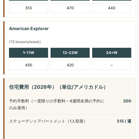
02:45 – 03:45 PM：（月～木）リーディング/ライティン
習/ランゲージテクノロジーセンター/スキル強化
510
470
440
グ
09:30 – 10:20 AM（月～金）：文法・スピーキング練習/
ランゲージテクノロジーセンター/スキル強化
American Explorer
10:30 – 11:20 AM（月～金）：文法・スピーキング練習/
ランゲージテクノロジーセンター/スキル強化
(15 lessons/week)
11:30 – 12:20 PM（月～金）：文法・スピーキング練習/
1–11W
12–23W
24+W
ランゲージテクノロジーセンター/スキル強化
450
420
–
住宅費用（2026年）（単位/アメリカドル）
予約手数料（一度限りの手数料 – 4週間未満の予約に
200
のみ適用）
ステューデントアパートメント（1人部屋）
315 / 週