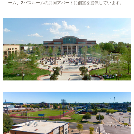
を構築する要素に焦点を当てています。具体的には、文法と
ーム、2バスルームの共同アパートに個室を提供しています。
できます。
演などを体験。
スピーキングの練習または言語学習、語彙の豊かさ、そして
言語技術センターでのレッスンです。これらに注力すること
実際のシチュエーションで英語を練習
レッスン
で、英語の実生活での応用に対する理解を得ることができま
す。英語の基礎的な理解だけでなく、これらのスキルを学問
レストランでも観光でも、お店でもただ歩いているだけで
週30レッスン（1レッスン50分）、各レベルにつき1セッショ
的な環境や社交の場でも快適に、自信を持って使えるように
も、ネイティブスピーカーと実際のシチュエーションで会話
ン（4週間）、授業は月曜日から金曜日まで行われます。
することが目標です。
を練習できます。社会的な活動に参加し、出会った人々と交
流することで、人前で話す自信をつけることができます。
レベル構成
文化体験
Lesson
Beginner（101/102/103）
セミ・インテンシブ英語クラスでは、アメリカ滞在中に本物
・日常的な場面で基本的なコミュニケーションができる
の文化に触れることができるよう、教室で学んだことを実生
週15レッスン、1レッスン50分、各レベルにつき1セッション
・ゆっくり、はっきりと話しかけられると理解できる
活に応用できるようにデザインされています。文化的な活動
（4週間）、授業は月曜日-金曜日
・いくつかの単語やフレーズを理解できる
を探求し、その中に身を置くことで、英語の応用に関する貴
・簡単な質問や指示に答えられる
重な学びが得られます。社会的環境の中で他の人々と交流す
Levels
Intermediate（104/105/106）
ることで、午前中の体系化されたレッスンと相まって英語学
・事実と意見を伝えることができる
Beginner Levels 101/102/103
習に完璧なバランスをもたらします。
・文化的に適切な方法で議論や主張がすることができる
・日常的な場面で基本的なコミュニケーションができる
・通常の会話速度で、ほとんどの質問や発言を理解できる
・ゆっくり、はっきりと話しかけられると理解できる
Lesson