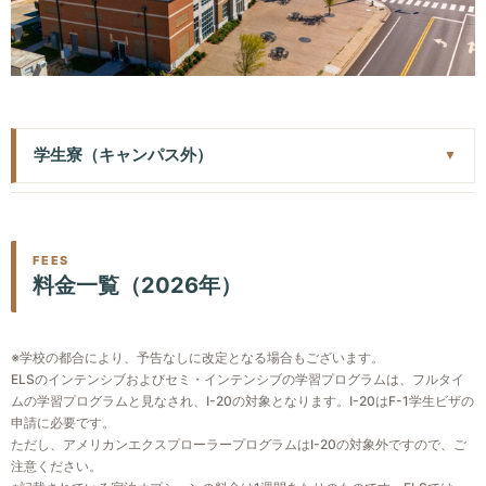
・ネイティブスピーカーと会話ができる
・いくつかの単語やフレーズを理解できる
・英語で日常生活の買い物、注文、道を尋ねたりすること
週20レッスン、1レッスン50分、各レベルにつき1セッション
・簡単な質問や指示に答えられる
ができる
（4週間）、授業は月曜日-金曜日
Intermediate Levels 104/105/106
※修了時のオプション：TOEFL iBT®完全対策プログラム
・事実と意見を伝えることができる
またはビジネス英語プログラム（一部のセンターで受講可
Levels
・文化的に適切な方法で議論や主張がすることができる
能）に登録する。
学生寮（キャンパス外）
・通常の会話速度で、ほとんどの質問や発言を理解できる
Beginner Levels 101/102/103
Advanced（107/108/109）
・ネイティブスピーカーと会話ができる
・日常的な場面で基本的なコミュニケーションができる
ナッシュビル・スチューデント・レジデンスでは、2ベッドル
・たいていの社会的状況で効果的なコミュニケーションが
・英語で日常生活の買い物、注文、道を尋ねたりすること
・ゆっくり、はっきりと話しかけられると理解できる
ーム、2バスルームの共同アパートに個室を提供しています。
できる ・幅広いイディオムを理解できる
ができる
・いくつかの単語やフレーズを理解できる
各部屋には光熱費、Wi-Fi、居心地の良いリビングルーム、ク
・ネイティブスピーカーと長時間の会話ができる
FEES
※修了時のオプション：TOEFL iBT®完全対策プログラム
・簡単な質問や指示に答えられる
料金一覧（2026年）
イーンサイズベッド、設備の整ったキッチンが完備されてい
・正確かつ流暢に読み書きを含め英語を使うことができる
またはビジネス英語プログラム（一部のセンターで受講可
Intermediate Levels 104/105/106
ます。
・ほとんどの会話に完全に参加できる
能）に登録する。
・事実と意見を伝えることができる
近くには食料品店や人気のレストランもあり、レジデンスか
※修了後のオプション：一部のホスト大学のコース同時入
Advanced Levels 107/108/109
※学校の都合により、予告なしに改定となる場合もございます。
・文化的に適切な方法で議論や主張がすることができる
らELSナッシュビル・センターまでは徒歩11分、自転車で4分
学、2年制大学への進学、ELS参加校で大学認定プログラ
・たいていの社会的状況で効果的にコミュニケーションが
ELSのインテンシブおよびセミ・インテンシブの学習プログラムは、フルタイ
・通常の会話速度で、ほとんどの質問や発言を理解できる
です。
ムを開始
ムの学習プログラムと見なされ、I-20の対象となります。I-20はF-1学生ビザの
できる
・ネイティブスピーカーと会話ができる
※1人部屋 食事は含まれません。
申請に必要です。
Masters（110/111/112）
・幅広いイディオムを理解できる
ただし、アメリカンエクスプローラープログラムはI-20の対象外ですので、ご
・英語で日常生活の買い物、注文、道を尋ねたりすること
・英語を容易に話し、理解できる
・ネイティブスピーカーと長時間の会話ができる
注意ください。
ができる
・専門職や大学の要件を満たすのに十分な読み書きができ
・正確かつ流暢に読み書きを含め英語を使うことができる