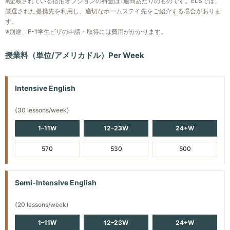
※記載されている宿泊オプションの料金は1週間あたりのものです。ELSでは、
※修了時のオプション：TOEFL iBT®完全対策プログラム
る
厳選された提携先を利用し、適切なホームステイ先をご紹介する場合がありま
・ほとんどの会話に完全に参加できる
またはビジネス英語プログラム（一部のセンターで受講可
す。
・英語でビジネスができる
Masters Levels 110/111/112
※別途、F-1学生ビザの申請・取得には費用がかかります。
能）に登録する。
※修了時のオプション：学部または大学院の学位プログラ
・英語を容易に話し理解できる
Advanced Levels 107/108/109
ムを開始する
・専門職や大学の要件を満たす十分な読み書きができる
授業料（単位/アメリカドル）Per Week
・たいていの社会的状況で効果的にコミュニケーションが
・英語でビジネスができる
できる
スケジュール例
・幅広いイディオムを理解できる
Intensive English
スケジュール例
08:30 – 09:20 AM：（月～金）文法・スピーキング練
・ネイティブスピーカーと長時間の会話ができる
習/ランゲージテクノロジーセンター学習/スキル強化
(30 lessons/week)
・正確かつ流暢に読み書きを含め英語を使うことができる
08:30 – 11:20 AM（月～金）：文法・スピーキング練習/
09:30 – 10:20 AM：（月～金）文法・スピーキング練習/
・ほとんどの会話に完全に参加できる
ランゲージテクノロジーセンター学習/スキル強化
1–11W
12–23W
24+W
ランゲージテクノロジーセンター学習/スキル強化
Masters Levels 110/111/112
570
530
500
10:30 – 11:20 AM：（月～金）文法・スピーキング練習/
・英語を容易に話し理解できる
ランゲージテクノロジーセンター学習/スキル強化
・専門職や大学の要件を満たす十分な読み書きができる
・英語でビジネスができる
11:30 – 12:20 PM：（月～金）文法・スピーキング練習/
Semi-Intensive English
ランゲージテクノロジーセンター学習/スキル強化
スケジュール例
01:30 – 02:35 PM：（月～木）リーディング/ライティン
(20 lessons/week)
グ
1–11W
12–23W
24+W
08:30 – 09:20 AM（月～金）：文法・スピーキング練