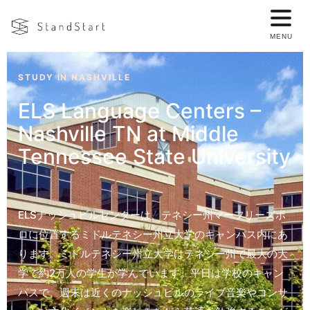
STUDY IN NASHVILLE
ELS Language Centers –
Nashville TN at Middle
Tennessee State University
ELSナッシュビルセンターは、テネシー州マーフリーズボ
ロに位置するミドルテネシー州立大学のキャンパス内にあ
ります。ミドルテネシー州立大学はテネシー州で最大の大
学で約2万人の学生が学んでいます。平日は学校のキャン
パスで、週末は近くのナッシュビルのライブ音楽やコンサ